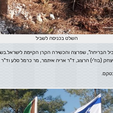
השלט בכניסה לשביל
ים טקס השקת "שביל הבריחה", שפרצה והכשירה הקרן הקיימת ליש
צחק (בוז'י) הרצוג, ד"ר אריה איתמר, מר כרמל סלע וד"ר מ
טקס.